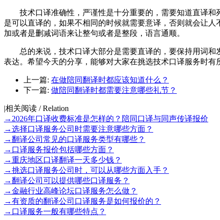
技术口译准确性，严谨性是十分重要的，需要知道直译和死
是可以直译的，如果不相同的时候就需要意译，否则就会让人
加或者是删减词语来让整句或者是整段，语言通顺。
总的来说，技术口译大部分是需要直译的，要保持用词和发
表达。希望今天的分享，能够对大家在挑选技术口译服务时有
上一篇:
在做陪同翻译时都应该知道什么？
下一篇:
做陪同翻译时都需要注意哪些礼节？
|
相关阅读 / Relation
→
2026年口译收费标准是怎样的？陪同口译与同声传译报价
→
选择口译服务公司时需要注意哪些方面？
→
翻译公司常见的口译服务类型有哪些？
→
口译服务报价包括哪些方面？
→
重庆地区口译翻译一天多少钱？
→
挑选口译服务公司时，可以从哪些方面入手？
→
翻译公司可以提供哪些口译服务？
→
金融行业高峰论坛口译服务怎么做？
→
有资质的翻译公司口译服务是如何报价的？
→
口译服务一般有哪些特点？