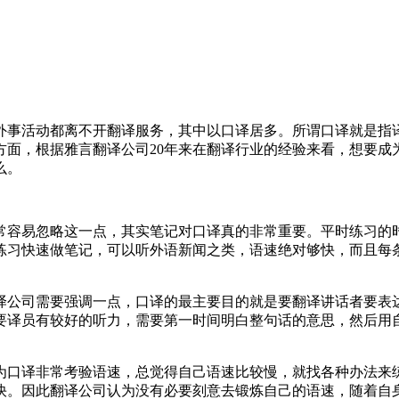
事活动都离不开翻译服务，其中以口译居多。所谓口译就是指译
方面，根据雅言翻译公司20年来在翻译行业的经验来看，想要成
么。
容易忽略这一点，其实笔记对口译真的非常重要。平时练习的时
练习快速做笔记，可以听外语新闻之类，语速绝对够快，而且每
公司需要强调一点，口译的最主要目的就是要翻译讲话者要表达
要译员有较好的听力，需要第一时间明白整句话的意思，然后用
口译非常考验语速，总觉得自己语速比较慢，就找各种办法来练
快。因此翻译公司认为没有必要刻意去锻炼自己的语速，随着自