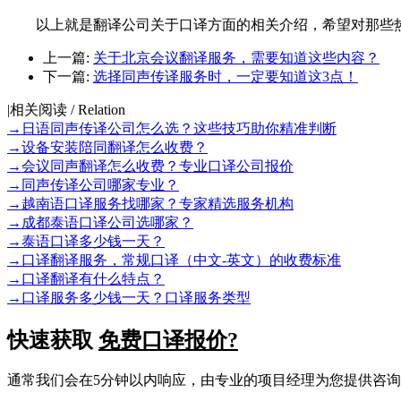
以上就是翻译公司关于口译方面的相关介绍，希望对那些热
上一篇:
关于北京会议翻译服务，需要知道这些内容？
下一篇:
选择同声传译服务时，一定要知道这3点！
|
相关阅读 / Relation
→
日语同声传译公司怎么选？这些技巧助你精准判断
→
设备安装陪同翻译怎么收费？
→
会议同声翻译怎么收费？专业口译公司报价
→
同声传译公司哪家专业？
→
越南语口译服务找哪家？专家精选服务机构
→
成都泰语口译公司选哪家？
→
泰语口译多少钱一天？
→
口译翻译服务，常规口译（中文-英文）的收费标准
→
口译翻译有什么特点？
→
口译服务多少钱一天？口译服务类型
快速获取
免费口译报价?
通常我们会在5分钟以内响应，由专业的项目经理为您提供咨