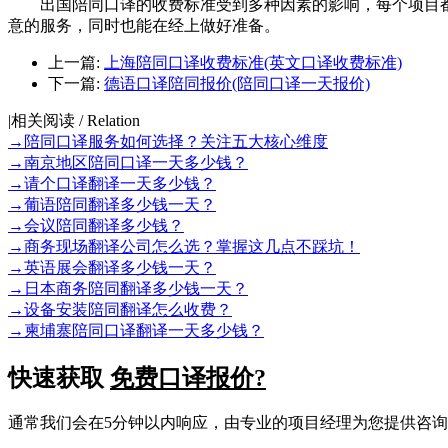
出国陪同口译的收费标准受到多种因素的影响，每个项目都
意的服务，同时也能在经上做好准备。
上一篇:
上海陪同口译收费标准(英文口译收费标准)
下一篇:
德语口译陪同报价(陪同口译一天报价)
|
相关阅读 / Relation
→
陪同口译服务如何选择？关注五大核心维度
→
南京地区陪同口译一天多少钱？
→
请个口译翻译一天多少钱？
→
葡语陪同翻译多少钱一天？
→
会议陪同翻译多少钱？
→
商务现场翻译公司怎么选？掌握这几点不踩坑！
→
英语展会翻译多少钱一天？
→
日本商务陪同翻译多少钱一天？
→
设备安装陪同翻译怎么收费？
→
柬埔寨陪同口译翻译一天多少钱？
快速获取
免费口译报价?
通常我们会在5分钟以内响应，由专业的项目经理为您提供咨