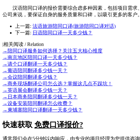
汉语陪同口译的报价需要综合虑多种因素，包括项目需求、
公司来说，要保证自身的服务质量和口碑，以吸引更多的客户
上一篇:
法语旅游陪同口译(旅游陪同口译对话)
下一篇:
日语陪同口译一天多少钱？
|
相关阅读 / Relation
→
陪同口译服务如何选择？关注五大核心维度
→
南京地区陪同口译一天多少钱？
→
请个口译翻译一天多少钱？
→
葡语陪同翻译多少钱一天？
→
会议陪同翻译多少钱？
→
商务现场翻译公司怎么选？掌握这几点不踩坑！
→
英语展会翻译多少钱一天？
→
日本商务陪同翻译多少钱一天？
→
设备安装陪同翻译怎么收费？
→
柬埔寨陪同口译翻译一天多少钱？
快速获取
免费口译报价?
通常我们会在5分钟以内响应，由专业的项目经理为您提供咨