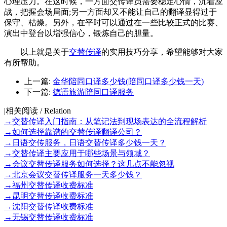
心理压力。在这时候，一方面交传译员需要稳定心情，沉着应
战，把握会场局面;另一方面却又不能让自己的翻译显得过于
保守、枯燥。另外，在平时可以通过在一些比较正式的比赛、
演出中登台以增强信心，锻炼自己的胆量。
以上就是关于
交替传译
的实用技巧分享，希望能够对大家
有所帮助。
上一篇:
金华陪同口译多少钱(陪同口译多少钱一天)
下一篇:
德语旅游陪同口译服务
|
相关阅读 / Relation
→
交替传译入门指南：从笔记法到现场表达的全流程解析
→
如何选择靠谱的交替传译翻译公司？
→
日语交传服务，日语交替传译多少钱一天？
→
交替传译主要应用于哪些场景与领域？
→
会议交替传译服务如何选择？这几点不能忽视
→
北京会议交替传译服务一天多少钱？
→
福州交替传译收费标准
→
昆明交替传译收费标准
→
沈阳交替传译收费标准
→
无锡交替传译收费标准