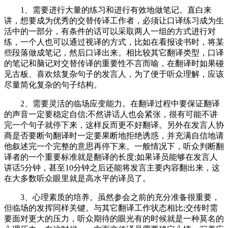
1、需要进行大量的练习和进行有效地做笔记。直白来
讲，想要成为优秀的交替传译工作者，必须让口译练习成为生
活中的一部分，有条件的话可以采取两人一组的方式进行对
练，一个人也可以通过视译的方式，比如在看报读书时，将某
些段落做成笔记，然后口译出来。相比较其它翻译类型，口译
的笔记和脑记对交替传译的重要性不言而喻，在翻译时如果碰
见古板、喜欢炫复杂句子的发言人，为了便于听众理解，应该
尽量简化复杂的句子结构。
2、需要灵活的临场应变能力。在翻译过程中要保证翻译
的声音一定要稳定自信;不然讲话人也会紧张，很有可能不讲
完一个句子就停下来，这样反而更不好翻译。另外在发言人协
商是否要断句翻译时一定要果断地拒绝诱惑，并充满自信地请
他叙述完一个完整的意思再停下来。一般情况下，听众判断翻
译者的一个重要标准就是翻译的长度;如果译员能够在发言人
讲话5分钟，甚至10分钟之后还能将发言主要内容翻出来，这
在大多数听众眼里就是高水平的译员了。
3、心理素质的培养。虽然参会之前的充分准备很重要，
但临场的发挥同样关键。与其它翻译工作状态相比;交传时需
要面对更大的压力，听众期待的眼光有的时候就是一种莫名的