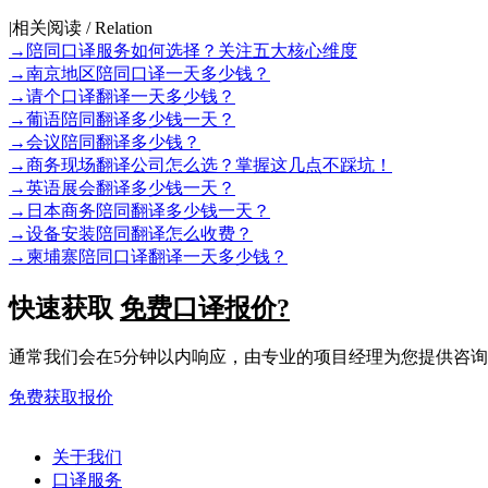
|
相关阅读 / Relation
→
陪同口译服务如何选择？关注五大核心维度
→
南京地区陪同口译一天多少钱？
→
请个口译翻译一天多少钱？
→
葡语陪同翻译多少钱一天？
→
会议陪同翻译多少钱？
→
商务现场翻译公司怎么选？掌握这几点不踩坑！
→
英语展会翻译多少钱一天？
→
日本商务陪同翻译多少钱一天？
→
设备安装陪同翻译怎么收费？
→
柬埔寨陪同口译翻译一天多少钱？
快速获取
免费口译报价?
通常我们会在5分钟以内响应，由专业的项目经理为您提供咨
免费获取报价
关于我们
口译服务