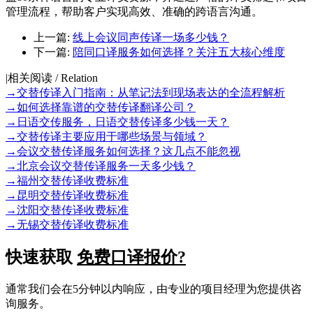
管理流程，帮助客户实现高效、准确的跨语言沟通。
上一篇:
线上会议同声传译一场多少钱？
下一篇:
陪同口译服务如何选择？关注五大核心维度
|
相关阅读 / Relation
→
交替传译入门指南：从笔记法到现场表达的全流程解析
→
如何选择靠谱的交替传译翻译公司？
→
日语交传服务，日语交替传译多少钱一天？
→
交替传译主要应用于哪些场景与领域？
→
会议交替传译服务如何选择？这几点不能忽视
→
北京会议交替传译服务一天多少钱？
→
福州交替传译收费标准
→
昆明交替传译收费标准
→
沈阳交替传译收费标准
→
无锡交替传译收费标准
快速获取
免费口译报价?
通常我们会在5分钟以内响应，由专业的项目经理为您提供咨
询服务。