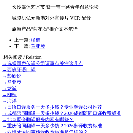
长沙媒体艺术节 暨一带一路青年创意论坛
城陵矶弘元新港对外宣传片 VCR 配音
旅游产品“菊花石”推介文本笔译
上一篇:
柳楠
下一篇:
马亚琴
|
相关阅读 / Relation
→
选择同声传译公司请重点关注这几点
→
西班牙语口译
→
彭欣悦
→
马亚琴
→
龙诚
→
柳楠
→
海洋
→
日语口译服务一天多少钱？专业翻译公司推荐
→
成都陪同翻译一天多少钱？2026成都陪同口译收费标准
→
北京展会翻译服务内容有哪些？
→
重庆陪同翻译一天多少钱？2026翻译收费标准
→
西班牙语同声传译收费标准是怎样的？