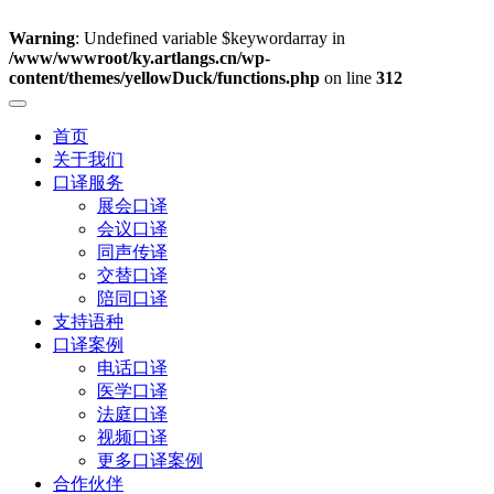
Warning
: Undefined variable $keywordarray in
/www/wwwroot/ky.artlangs.cn/wp-
content/themes/yellowDuck/functions.php
on line
312
首页
关于我们
口译服务
展会口译
会议口译
同声传译
交替口译
陪同口译
支持语种
口译案例
电话口译
医学口译
法庭口译
视频口译
更多口译案例
合作伙伴