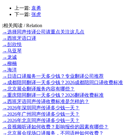
上一篇:
袁勇
下一篇:
张虎
|
相关阅读 / Relation
→
选择同声传译公司请重点关注这几点
→
西班牙语口译
→
彭欣悦
→
马亚琴
→
龙诚
→
柳楠
→
海洋
→
日语口译服务一天多少钱？专业翻译公司推荐
→
成都陪同翻译一天多少钱？2026成都陪同口译收费标准
→
北京展会翻译服务内容有哪些？
→
重庆陪同翻译一天多少钱？2026翻译收费标准
→
西班牙语同声传译收费标准是怎样的？
→
2026年深圳同声传译多少钱一天？
→
2026年广州同声传译多少钱一天？
→
2026年北京同声传译多少钱一天？
→
音视频听译如何收费？影响报价的因素有哪些？
→
北京展会现场口译服务，不同语种如何收费？