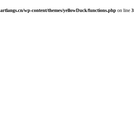
rtlangs.cn/wp-content/themes/yellowDuck/functions.php
on line
3