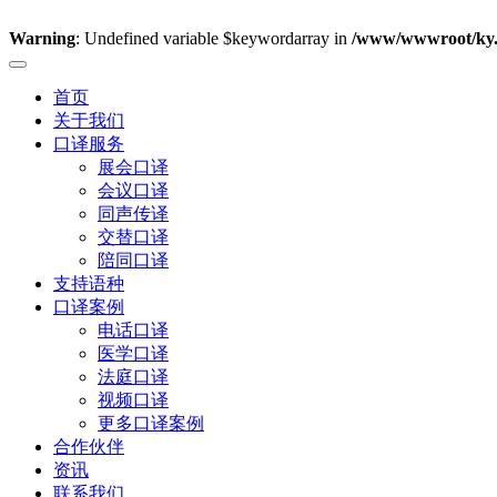
Warning
: Undefined variable $keywordarray in
/www/wwwroot/ky.a
首页
关于我们
口译服务
展会口译
会议口译
同声传译
交替口译
陪同口译
支持语种
口译案例
电话口译
医学口译
法庭口译
视频口译
更多口译案例
合作伙伴
资讯
联系我们