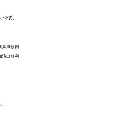
的小评委。
斯凤凰歌剧
和演出顺利
家话