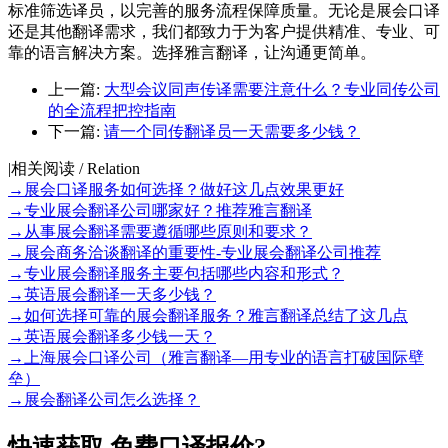
标准筛选译员，以完善的服务流程保障质量。无论是展会口译
还是其他翻译需求，我们都致力于为客户提供精准、专业、可
靠的语言解决方案。选择雅言翻译，让沟通更简单。
上一篇:
大型会议同声传译需要注意什么？专业同传公司
的全流程把控指南
下一篇:
请一个同传翻译员一天需要多少钱？
|
相关阅读 / Relation
→
展会口译服务如何选择？做好这几点效果更好
→
专业展会翻译公司哪家好？推荐雅言翻译
→
从事展会翻译需要遵循哪些原则和要求？
→
展会商务洽谈翻译的重要性-专业展会翻译公司推荐
→
专业展会翻译服务主要包括哪些内容和形式？
→
英语展会翻译一天多少钱？
→
如何选择可靠的展会翻译服务？雅言翻译总结了这几点
→
英语展会翻译多少钱一天？
→
上海展会口译公司（雅言翻译—用专业的语言打破国际壁
垒）
→
展会翻译公司怎么选择？
快速获取
免费口译报价?